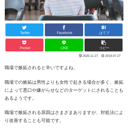
Twitter
Facebook
はてブ
Pocket
LINE
コピー
2020.11.27
2019.07.27
職場で嫉妬されると辛いですよね。
職場での嫉妬は男性よりも女性で起きる場合が多く、嫉妬
によって悪口や嫌がらせなどのターゲットにされることも
あるようです。
職場で嫉妬される原因はさまざまありますが、対処法によ
り改善することも可能です。